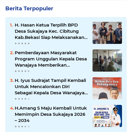
Berita Terpopuler
H. Hasan Ketua Terpilih BPD
Desa Sukajaya Kec. Cibitung
Kab.Bekasi Siap Melaksanakan
Aspirasi Masyarakat
Pemberdayaan Masyarakat
Program Unggulan Kepala Desa
Wanajaya Memberikan
pelatihan Ketrampilan Untuk
Melanjutkan Kepemimpinannya
H. Iyus Sudrajat Tampil Kembali
Untuk Mencalonkan Diri
Sebagai Kepala Desa Wanajaya
Bergema dari Warga Ujung
Kampung Hingga Warga
H.Amang S Maju Kembali Untuk
Perumahan
Memimpin Desa Sukajaya 2026
– 2034