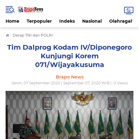
Home
Terpopuler
Indeks
Nasional
Olahragah
›
Derap TNI dan POLRI
Tim Dalprog Kodam IV/Diponegoro
Kunjungi Korem
071/Wijayakusuma
Brapo News
Senin, 07 September 2020 | September 07, 2020 WIB |
0
Views