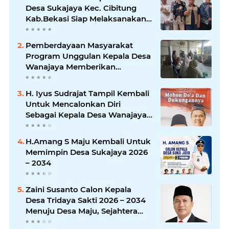
Desa Sukajaya Kec. Cibitung
Kab.Bekasi Siap Melaksanakan
Aspirasi Masyarakat
Pemberdayaan Masyarakat
Program Unggulan Kepala Desa
Wanajaya Memberikan
pelatihan Ketrampilan Untuk
Melanjutkan Kepemimpinannya
H. Iyus Sudrajat Tampil Kembali
Untuk Mencalonkan Diri
Sebagai Kepala Desa Wanajaya
Bergema dari Warga Ujung
Kampung Hingga Warga
H.Amang S Maju Kembali Untuk
Perumahan
Memimpin Desa Sukajaya 2026
– 2034
Zaini Susanto Calon Kepala
Desa Tridaya Sakti 2026 – 2034
Menuju Desa Maju, Sejahtera
dan Tranfarant