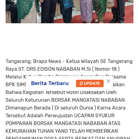
Tangerang, Brapo News - Ketua Wilayah SE Tangerang
Raya ST. DRS EDISON NABABAN M.Si ( Nomor 18 )
Melalui Ketua Panitia Pelaksana Acara Doa Bersama
×
Berita Terbaru
UPDATE
BPK SIMSON NABABAN ( Nomor 19 ) Menyampaikan
Bahwa Kegiatan Tersebut Rutin Dilaksakan Oleh
Seluruh Keturunan BORSAK MANGATASI NABABAN
Dimanapun Berada ( Di seluruh Dunia ) Karna Acara
Tersebut Adalah Perwujudan UCAPAN SYUKUR
POMPARAN BORSAK MANGATASI NABABAN ATAS
KEMURAHAN TUHAN YANG TELAH MEMBERIKAN
PENGAMPUNAN DOSA SERTA BERKAT DAN ANUGRAH