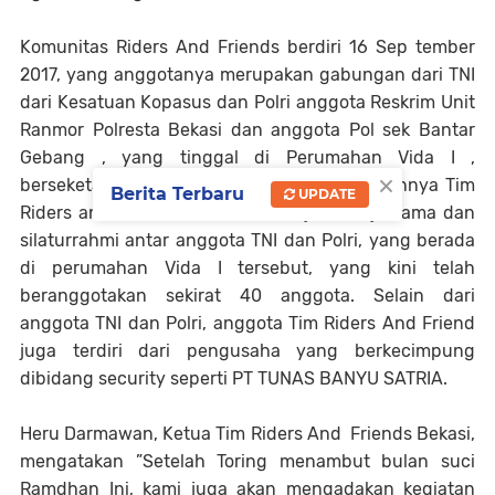
Komunitas Riders And Friends berdiri 16 Sep tember
2017, yang anggotanya merupakan gabungan dari TNI
dari Kesatuan Kopasus dan Polri anggota Reskrim Unit
Ranmor Polresta Bekasi dan anggota Pol sek Bantar
Gebang , yang tinggal di Perumahan Vida I ,
×
berseketariat di Jl. Duren III, Bekasi. Didirikannya Tim
Berita Terbaru
UPDATE
Riders and Friends ini untuk menjalin kerja sama dan
silaturrahmi antar anggota TNI dan Polri, yang berada
di perumahan Vida I tersebut, yang kini telah
beranggotakan sekirat 40 anggota. Selain dari
anggota TNI dan Polri, anggota Tim Riders And Friend
juga terdiri dari pengusaha yang berkecimpung
dibidang security seperti PT TUNAS BANYU SATRIA.
Heru Darmawan, Ketua Tim Riders And
Friends Bekasi,
mengatakan ”Setelah Toring menambut bulan suci
Ramdhan Ini, kami juga akan mengadakan kegiatan