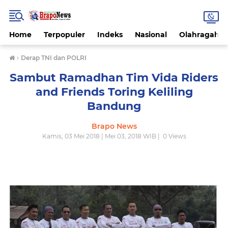
Home
Terpopuler
Indeks
Nasional
Olahragah
›
Derap TNI dan POLRI
Sambut Ramadhan Tim Vida Riders
and Friends Toring Keliling
Bandung
Brapo News
Kamis, 03 Mei 2018 | Mei 03, 2018 WIB |
0
Views