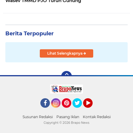
Wasev TMMD PJO Turun Gunung
Berita Terpopuler
Lihat Selengkapnya
Facebook
Instagram
Pinterest
Twitter
YouTube
Susunan Redaksi
Pasang Iklan
Kontak Redaksi
Copyright ©
2026 Brapo News