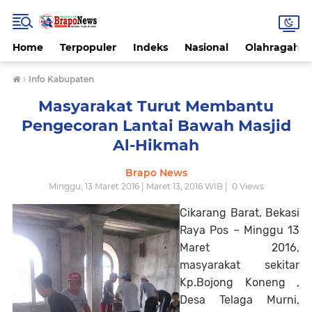
Home
Terpopuler
Indeks
Nasional
Olahragah
›
Info Kabupaten
Masyarakat Turut Membantu
Pengecoran Lantai Bawah Masjid
Al-Hikmah
Brapo News
Minggu, 13 Maret 2016 | Maret 13, 2016 WIB |
0
Views
Cikarang Barat, Bekasi
Raya Pos – Minggu 13
Maret 2016,
masyarakat sekitar
Kp.Bojong Koneng ,
Desa Telaga Murni,