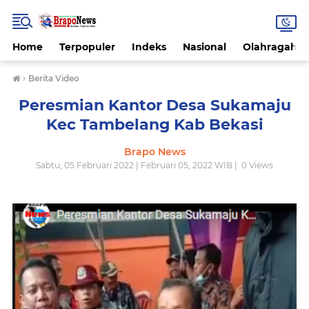
Home
Terpopuler
Indeks
Nasional
Olahragah
›
Berita Video
Peresmian Kantor Desa Sukamaju
Kec Tambelang Kab Bekasi
Brapo News
Sabtu, 05 Februari 2022 | Februari 05, 2022 WIB |
0
Views