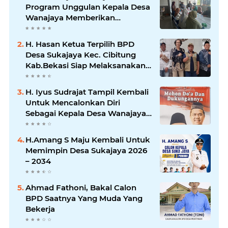
Program Unggulan Kepala Desa
Wanajaya Memberikan
pelatihan Ketrampilan Untuk
Melanjutkan Kepemimpinannya
H. Hasan Ketua Terpilih BPD
Desa Sukajaya Kec. Cibitung
Kab.Bekasi Siap Melaksanakan
Aspirasi Masyarakat
H. Iyus Sudrajat Tampil Kembali
Untuk Mencalonkan Diri
Sebagai Kepala Desa Wanajaya
Bergema dari Warga Ujung
Kampung Hingga Warga
H.Amang S Maju Kembali Untuk
Perumahan
Memimpin Desa Sukajaya 2026
– 2034
Ahmad Fathoni, Bakal Calon
BPD Saatnya Yang Muda Yang
Bekerja