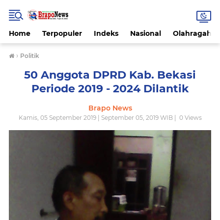
Home
Terpopuler
Indeks
Nasional
Olahragah
›
Politik
50 Anggota DPRD Kab. Bekasi
Periode 2019 - 2024 Dilantik
Brapo News
Kamis, 05 September 2019 | September 05, 2019 WIB |
0
Views