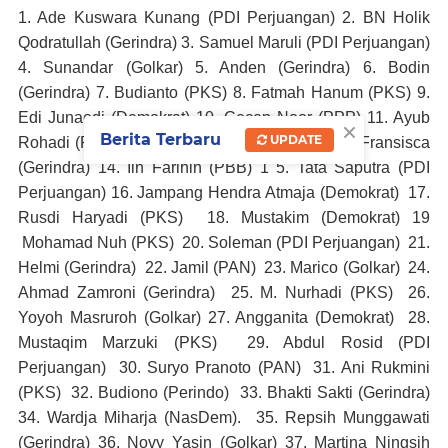
1. Ade Kuswara Kunang (PDI Perjuangan) 2. BN Holik
Qodratullah (Gerindra) 3. Samuel Maruli (PDI Perjuangan)
4. Sunandar (Golkar)
5. Anden (Gerindra) 6. Bodin
(Gerindra) 7. Budianto (PKS) 8. Fatmah Hanum (PKS) 9.
Edi Junaedi (Demokrat) 10. Cecep Noor (PPP) 11. Ayub
×
Berita Terbaru
UPDATE
Rohadi (PKS) 12. H. Kardin (Golkar)
1
3. Lydia Fransisca
(Gerindra) 14. Iin Farihin (PBB) 1
5. Tata Saputra (PDI
Perjuangan) 16. Jampang Hendra Atmaja (Demokrat)
1
7.
Rusdi Haryadi (PKS)
18. Mustakim (Demokrat)
19
Mohamad Nuh (PKS)
20
. Soleman (PDI Perjuangan)
21
.
Helmi (Gerindra)
22
. Jamil (PAN)
23
. Marico (Golkar)
24
.
Ahmad Zamroni (Gerindra)
25
. M. Nurhadi (PKS)
26
.
Yoyoh Masruroh (Golkar)
27. Angganita (Demokrat)
28
.
Mustaqim Marzuki (PKS)
29
. Abdul Rosid (PDI
Perjuangan)
30
. Suryo Pranoto (PAN)
31
. Ani Rukmini
(PKS)
32. Budiono (Perindo)
33
. Bhakti Sakti (Gerindra)
34. Wardja Miharja (NasDem).
35.
Repsih Munggawati
(Gerindra) 36. Novy Yasin (Golkar)
37. Martina Ningsih