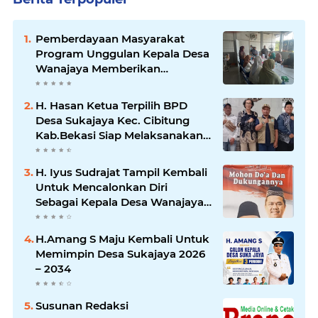
Pemberdayaan Masyarakat
Program Unggulan Kepala Desa
Wanajaya Memberikan
pelatihan Ketrampilan Untuk
Melanjutkan Kepemimpinannya
H. Hasan Ketua Terpilih BPD
Desa Sukajaya Kec. Cibitung
Kab.Bekasi Siap Melaksanakan
Aspirasi Masyarakat
H. Iyus Sudrajat Tampil Kembali
Untuk Mencalonkan Diri
Sebagai Kepala Desa Wanajaya
Bergema dari Warga Ujung
Kampung Hingga Warga
H.Amang S Maju Kembali Untuk
Perumahan
Memimpin Desa Sukajaya 2026
– 2034
Susunan Redaksi