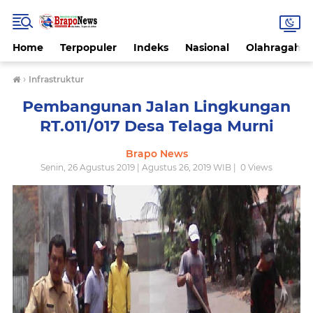
Home
Terpopuler
Indeks
Nasional
Olahragah
›
Infrastruktur
Pembangunan Jalan Lingkungan
RT.011/017 Desa Telaga Murni
Brapo News
Senin, 26 Agustus 2019 | Agustus 26, 2019 WIB |
0
Views