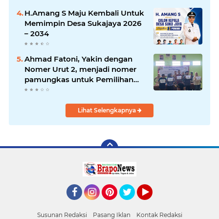
Kampung Hingga Warga
H.Amang S Maju Kembali Untuk
Perumahan
Memimpin Desa Sukajaya 2026
– 2034
Ahmad Fatoni, Yakin dengan
Nomer Urut 2, menjadi nomer
pamungkas untuk Pemilihan
Anggota BPD Desa Muktiwari
Lihat Selengkapnya
Facebook
Instagram
Pinterest
Twitter
YouTube
Susunan Redaksi
Pasang Iklan
Kontak Redaksi