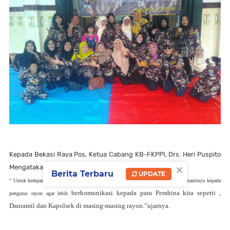
Kepada Bekasi Raya Pos, Ketua Cabang KB-FKPPI, Drs. Heri Puspito
×
Mengatakan
Berita Terbaru
UPDATE
" Untuk kedepan Insya Allah akan kita bentuk rayon-rayon se-kabupaten Bekasi, dan nantinya kepada
berkomunikasi kepada para Pembina kita sepetti ,
pengurus rayon agar lebih
Danramil dan Kapolsek di masing-masing rayon.”ujarnya.