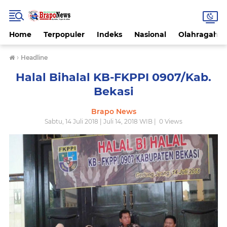
Home
Terpopuler
Indeks
Nasional
Olahragah
›
Headline
Halal Bihalal KB-FKPPI 0907/Kab.
Bekasi
Brapo News
Sabtu, 14 Juli 2018 | Juli 14, 2018 WIB |
0
Views