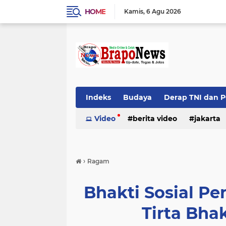
HOME
Kamis
6 Agu 2026
Indeks
Budaya
Derap TNI dan 
Top News
Video
berita video
jakarta
palembang
›
Ragam
Bhakti Sosial Pe
Tirta Bhak