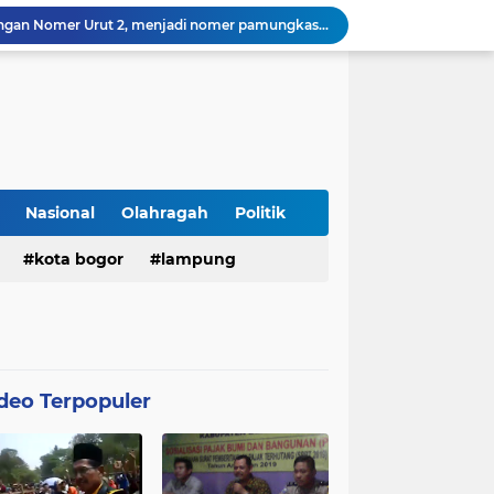
Ahmad Fatoni, Yakin dengan Nomer Urut 2, menjadi nomer pamungkas untuk Pemilihan Anggota BPD Desa Muktiwari
Samsat Kabupaten Bekasi Dengan Tampilan Baru Siap Tingkatkan Pelayanan Kepada Masyarakat
Deklarasi Bakal Calon Kades Sukajaya Dihadiri Ketua Umum solidarty squad Vicky Prasetyo
Bacalon Kepala Desa Sukajaya Yana Yonex Akan Deklarasi Di Lapangan Dikajati Sport Kp. Selang Jati Desa Sukajaya
Pemberdayaan Masyarakat Program Unggulan Kepala Desa Wanajaya Memberikan pelatihan Ketrampilan Untuk Melanjutkan Kepemimpinannya
H. Hasan Ketua Terpilih BPD Desa Sukajaya Kec. Cibitung Kab.Bekasi Siap Melaksanakan Aspirasi Masyarakat
Bahrudin, SE Incumbent Kades, Didorong Masyarakat Untuk Kembali Pimpin Desa Muktiwari Cibitung Dua Periode
H. Iyus Sudrajat Tampil Kembali Untuk Mencalonkan Diri Sebagai Kepala Desa Wanajaya Bergema dari Warga Ujung Kampung Hingga Warga Perumahan
Nasional
Olahragah
Politik
i Untuk Memimpin Desa Sukajaya 2026 – 2034
kota bogor
lampung
Capang Sunarya Bakal Calon Kepala Desa Sukajaya Saksikan Penyembelihan Hewan Qur’ban di Mushola Al- Ridho Kp.Rawalele Talang
deo Terpopuler