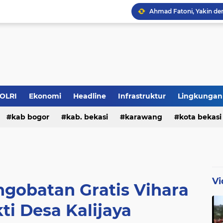
POLRI
Ekonomi
Headline
Infrastruktur
Lingkungan
H.Amang S Maju Kembal
kab bogor
kab. bekasi
karawang
kota bekasi
Vi
ngobatan Gratis Vihara
ti Desa Kalijaya