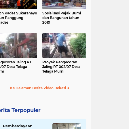
on Kades Sukarahayu
Sosialisasi Pajak Bumi
run Panggung
dan Bangunan tahun
kades
2019
gecoran Jaling RT
Proyek Pengecoran
/07 Desa Telaga
Jaling RT 002/07 Desa
ni
Telaga Murni
Ke Halaman Berita Video Bekasi
rita Terpopuler
Pemberdayaan