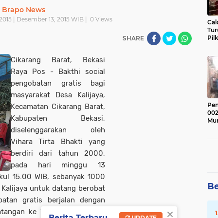
Brapo News
015 | Desember 13, 2015 WIB |
0
Views
Cal
Tu
Pil
SHARE
Cikarang Barat, Bekasi
Raya Pos - Bakthi social
pengobatan gratis bagi
masyarakat Desa Kalijaya,
Pen
Kecamatan Cikarang Barat,
002
Kabupaten Bekasi,
Mur
diselenggarakan oleh
Vihara Tirta Bhakti yang
berdiri dari tahun 2000,
pada hari minggu 13
kul 15.00 WIB, sebanyak 1000
Be
Kalijaya untuk datang berobat
batan gratis berjalan dengan
×
tangan ke Viara Tirta Bhakti,
Berita Terbaru
UPDATE