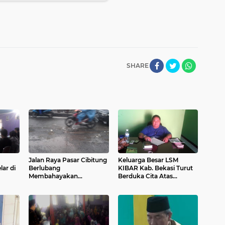
SHARE
Jalan Raya Pasar Cibitung
Keluarga Besar LSM
lar di
Berlubang
KIBAR Kab. Bekasi Turut
Membahayakan
Berduka Cita Atas
Pengguna Kendaraan
Meninggalnya Bpk.
Bermotor
Ikhsan NZ