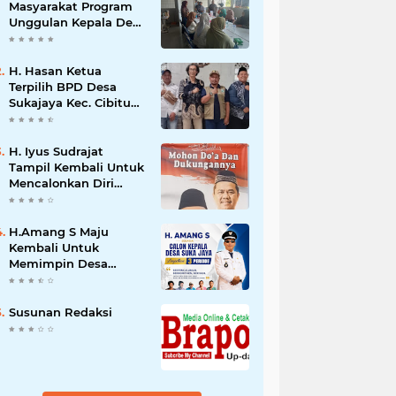
Masyarakat Program
Unggulan Kepala Desa
Wanajaya Memberikan
pelatihan Ketrampilan
Untuk Melanjutkan
H. Hasan Ketua
Kepemimpinannya
Terpilih BPD Desa
Sukajaya Kec. Cibitung
Kab.Bekasi Siap
Melaksanakan Aspirasi
Masyarakat
H. Iyus Sudrajat
Tampil Kembali Untuk
Mencalonkan Diri
Sebagai Kepala Desa
Wanajaya Bergema
dari Warga Ujung
H.Amang S Maju
Kampung Hingga
Kembali Untuk
Warga Perumahan
Memimpin Desa
Sukajaya 2026 – 2034
Susunan Redaksi