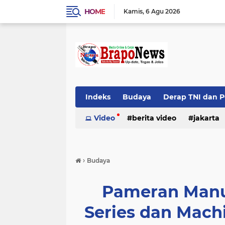
HOME
Kamis
6 Agu 2026
Indeks
Budaya
Derap TNI dan 
Top News
Video
berita video
jakarta
palembang
›
Budaya
Pameran Manu
Series dan Machi