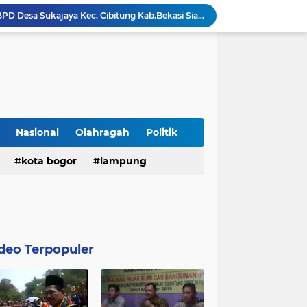
H. Hasan Ketua Terpilih BPD Desa Sukajaya Kec. Cibitung Kab.Bekasi Siap Melaksanakan Aspirasi Masyarakat
Bahrudin, SE Incumbent Kades, Didorong Masyarakat Untuk Kembali Pimpin Desa Muktiwari Cibitung Dua Periode
H. Iyus Sudrajat Tampil Kembali Untuk Mencalonkan Diri Sebagai Kepala Desa Wanajaya Bergema dari Warga Ujung Kampung Hingga Warga Perumahan
i Untuk Memimpin Desa Sukajaya 2026 – 2034
Capang Sunarya Bakal Calon Kepala Desa Sukajaya Saksikan Penyembelihan Hewan Qur’ban di Mushola Al- Ridho Kp.Rawalele Talang
Ahmad Fatoni, Yakin dengan Nomer Urut 2, menjadi nomer pamungkas untuk Pemilihan Anggota BPD Desa Muktiwari
Samsat Kabupaten Bekasi Dengan Tampilan Baru Siap Tingkatkan Pelayanan Kepada Masyarakat
Deklarasi Bakal Calon Kades Sukajaya Dihadiri Ketua Umum solidarty squad Vicky Prasetyo
Nasional
Olahragah
Politik
Bacalon Kepala Desa Sukajaya Yana Yonex Akan Deklarasi Di Lapangan Dikajati Sport Kp. Selang Jati Desa Sukajaya
Pemberdayaan Masyarakat Program Unggulan Kepala Desa Wanajaya Memberikan pelatihan Ketrampilan Untuk Melanjutkan Kepemimpinannya
kota bogor
lampung
deo Terpopuler