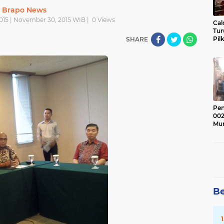
Brapo News
015 | November 30, 2015 WIB |
0
Views
Cal
Tu
Pil
SHARE
Pen
002
Mur
Be