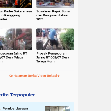
on Kades Sukarahayu
Sosialisasi Pajak Bumi
run Panggung
dan Bangunan tahun
kades
2019
gecoran Jaling RT
Proyek Pengecoran
/07 Desa Telaga
Jaling RT 002/07 Desa
ni
Telaga Murni
Ke Halaman Berita Video Bekasi
rita Terpopuler
Pemberdayaan