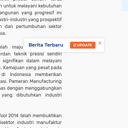
an untuk melayani kebutuhan
angunan yang progresif ini
tri-industri yang prospektif
an dan pertumbuhan sektor
ia.
×
Berita Terbaru
UPDATE
elah maju menjadi pusat
rdan teknik presisi sendiri
 signifikan dalam melayani
i. Kemajuan yang pesat pada
 di Indonesia memberikan
tasi. Pameran Manufacturing
kemas dengan menggabungkan
yang dibutuhkan industri
ool 2014 telah membuktikan
sektor industri manufaktur