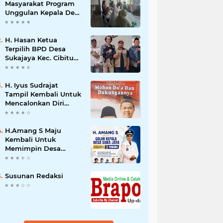
Masyarakat Program
Unggulan Kepala Desa
Wanajaya Memberikan
pelatihan Ketrampilan
Untuk Melanjutkan
H. Hasan Ketua
Kepemimpinannya
Terpilih BPD Desa
Sukajaya Kec. Cibitung
Kab.Bekasi Siap
Melaksanakan Aspirasi
Masyarakat
H. Iyus Sudrajat
Tampil Kembali Untuk
Mencalonkan Diri
Sebagai Kepala Desa
Wanajaya Bergema
dari Warga Ujung
H.Amang S Maju
Kampung Hingga
Kembali Untuk
Warga Perumahan
Memimpin Desa
Sukajaya 2026 – 2034
Susunan Redaksi