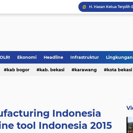
H.Amang S Maju Kembal
POLRI
Ekonomi
Headline
Infrastruktur
Lingkungan
kab bogor
kab. bekasi
karawang
kota bekasi
Vi
facturing Indonesia
ne tool Indonesia 2015