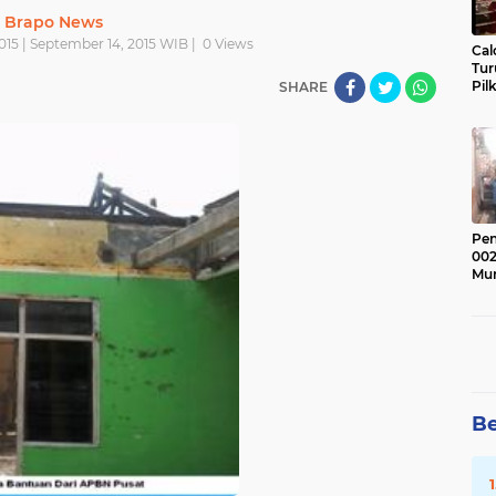
Brapo News
015 | September 14, 2015 WIB |
0
Views
Cal
Tu
Pil
SHARE
Pen
002
Mur
Be