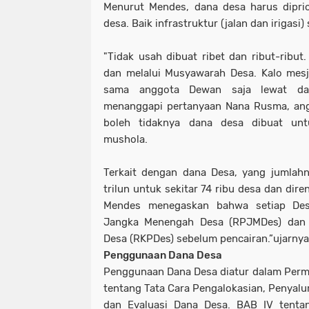
Menurut Mendes, dana desa harus dipri
desa. Baik infrastruktur (jalan dan iriga
"Tidak usah dibuat ribet dan ribut-ribut.
dan melalui Musyawarah Desa. Kalo mesj
sama anggota Dewan saja lewat dan
menanggapi pertanyaan Nana Rusma, an
boleh tidaknya dana desa dibuat un
mushola.
Terkait dengan dana Desa, yang jumlah
trilun untuk sekitar 74 ribu desa dan dir
Mendes menegaskan bahwa setiap De
Jangka Menengah Desa (RPJMDes) dan
Desa (RKPDes) sebelum pencairan.”ujarny
Penggunaan Dana Desa
Penggunaan Dana Desa diatur dalam Per
tentang Tata Cara Pengalokasian, Penyal
dan Evaluasi Dana Desa. BAB IV tenta