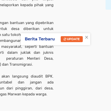
melaporkan kepada pihak yang
pangan bantuan yang dipebrikan
ntuk desa diberikan untuk
×
h satu tokoh masyarakat.
Berita Terbaru
UPDATE
embangunan infrastruktur dan
 masyarakat, seperti bantuan
rti dalam juklak dan juknis
 peraturan Menteri Desa,
 dan Transmigrasi.
 akan langsung diaudit BPK.
kuntabel dan jangan ada
n dari pinggiran, dari desa,
tegas Marwan kepada warga.