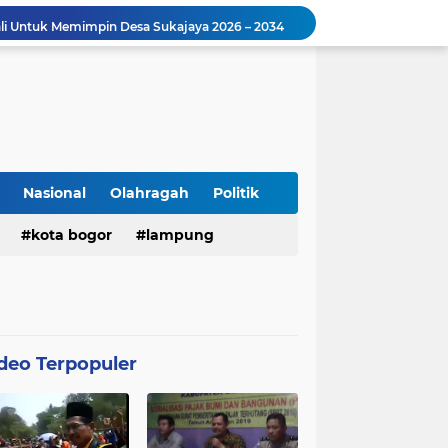
i Untuk Memimpin Desa Sukajaya 2026 – 2034
Capang Sunarya Bakal Calon Kepala Desa Sukajaya Saksikan Penyembelihan Hewan Qur’ban di Mushola Al- Ridho Kp.Rawalele Talang
Ahmad Fatoni, Yakin dengan Nomer Urut 2, menjadi nomer pamungkas untuk Pemilihan Anggota BPD Desa Muktiwari
Samsat Kabupaten Bekasi Dengan Tampilan Baru Siap Tingkatkan Pelayanan Kepada Masyarakat
Deklarasi Bakal Calon Kades Sukajaya Dihadiri Ketua Umum solidarty squad Vicky Prasetyo
Bacalon Kepala Desa Sukajaya Yana Yonex Akan Deklarasi Di Lapangan Dikajati Sport Kp. Selang Jati Desa Sukajaya
Pemberdayaan Masyarakat Program Unggulan Kepala Desa Wanajaya Memberikan pelatihan Ketrampilan Untuk Melanjutkan Kepemimpinannya
H. Hasan Ketua Terpilih BPD Desa Sukajaya Kec. Cibitung Kab.Bekasi Siap Melaksanakan Aspirasi Masyarakat
Nasional
Olahragah
Politik
Bahrudin, SE Incumbent Kades, Didorong Masyarakat Untuk Kembali Pimpin Desa Muktiwari Cibitung Dua Periode
kota bogor
lampung
H. Iyus Sudrajat Tampil Kembali Untuk Mencalonkan Diri Sebagai Kepala Desa Wanajaya Bergema dari Warga Ujung Kampung Hingga Warga Perumahan
deo Terpopuler