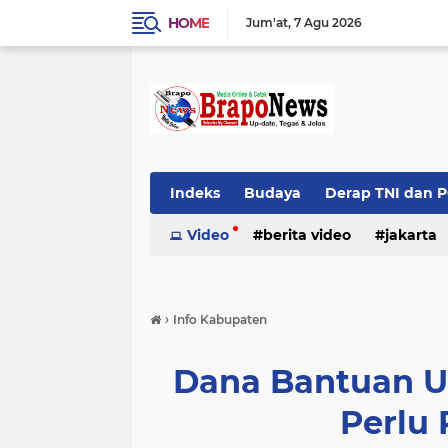
HOME
Jum'at
7 Agu 2026
Indeks
Budaya
Derap TNI dan 
Top News
Video
berita video
jakarta
palembang
›
Info Kabupaten
Dana Bantuan U
Perlu