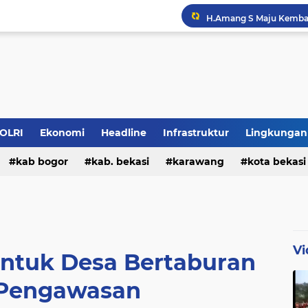
H.Amang S Maju Kembal
POLRI
Ekonomi
Headline
Infrastruktur
Lingkungan
kab bogor
kab. bekasi
karawang
kota bekasi
Vi
ntuk Desa Bertaburan
 Pengawasan