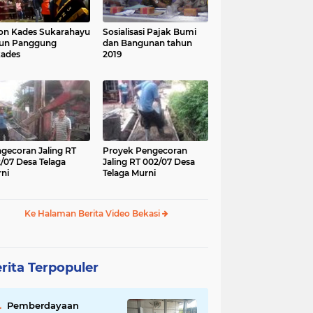
on Kades Sukarahayu
Sosialisasi Pajak Bumi
run Panggung
dan Bangunan tahun
kades
2019
gecoran Jaling RT
Proyek Pengecoran
/07 Desa Telaga
Jaling RT 002/07 Desa
ni
Telaga Murni
Ke Halaman Berita Video Bekasi
rita Terpopuler
Pemberdayaan