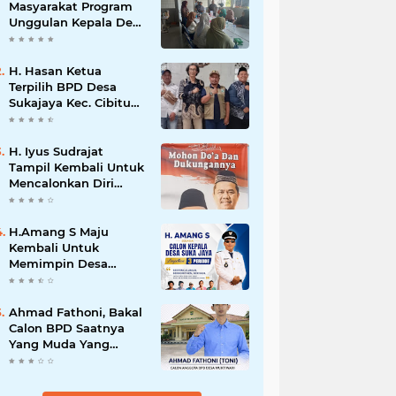
Masyarakat Program
Unggulan Kepala Desa
Wanajaya Memberikan
pelatihan Ketrampilan
Untuk Melanjutkan
H. Hasan Ketua
Kepemimpinannya
Terpilih BPD Desa
Sukajaya Kec. Cibitung
Kab.Bekasi Siap
Melaksanakan Aspirasi
Masyarakat
H. Iyus Sudrajat
Tampil Kembali Untuk
Mencalonkan Diri
Sebagai Kepala Desa
Wanajaya Bergema
dari Warga Ujung
H.Amang S Maju
Kampung Hingga
Kembali Untuk
Warga Perumahan
Memimpin Desa
Sukajaya 2026 – 2034
Ahmad Fathoni, Bakal
Calon BPD Saatnya
Yang Muda Yang
Bekerja