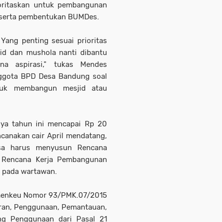
oritaskan untuk pembangunan
si) serta pembentukan BUMDes.
 Yang penting sesuai prioritas
id dan mushola nanti dibantu
a aspirasi," tukas Mendes
ggota BPD Desa Bandung soal
tuk membangun mesjid atau
nya tahun ini mencapai Rp 20
encanakan cair April mendatang,
sa harus menyusun Rencana
 Rencana Kerja Pembangunan
a pada wartawan.
menkeu Nomor 93/PMK.07/2015
uran, Penggunaan, Pemantauan,
ng Penggunaan dari Pasal 21