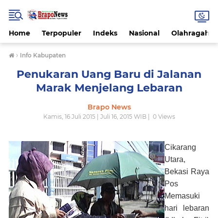
Home
Terpopuler
Indeks
Nasional
Olahragah
›
Info Kabupaten
Penukaran Uang Baru di Jalanan
Marak Menjelang Lebaran
Brapo News
Kamis, 16 Juli 2015 | Juli 16, 2015 WIB |
0
Views
Cikarang
Utara,
Bekasi Raya
Pos
Memasuki
hari lebaran