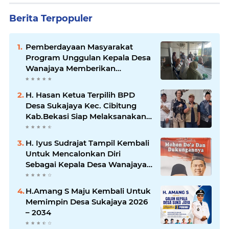
Berita Terpopuler
Pemberdayaan Masyarakat
Program Unggulan Kepala Desa
Wanajaya Memberikan
pelatihan Ketrampilan Untuk
Melanjutkan Kepemimpinannya
H. Hasan Ketua Terpilih BPD
Desa Sukajaya Kec. Cibitung
Kab.Bekasi Siap Melaksanakan
Aspirasi Masyarakat
H. Iyus Sudrajat Tampil Kembali
Untuk Mencalonkan Diri
Sebagai Kepala Desa Wanajaya
Bergema dari Warga Ujung
Kampung Hingga Warga
H.Amang S Maju Kembali Untuk
Perumahan
Memimpin Desa Sukajaya 2026
– 2034