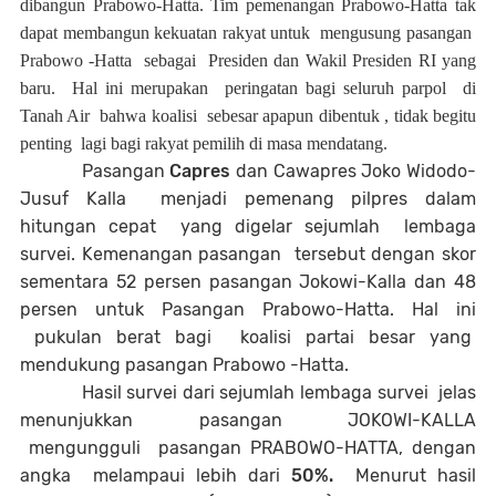
dibangun Prabowo-Hatta. T
im pemenangan Prabowo-Hatta tak
dapat membangun kekuatan rakyat untuk mengusung pasangan
Prabowo -Hatta
sebagai
Presiden dan Wakil Presiden RI yang
baru.
Hal ini merupakan
peringatan bagi seluruh parpol
di
Tanah Air
bahwa koalisi
sebesar apapun dibentuk , tidak begitu
penting
lagi bagi rakyat pemilih di masa mendatang.
Pasangan
Capres
dan Cawapres Joko Widodo-
Jusuf Kalla
menjadi pemenang pilpres dalam
hitungan cepat
yang digelar sejumlah
lembaga
survei. Kemenangan pasangan
tersebut dengan skor
sementara 52 persen pasangan Jokowi-Kalla dan 48
persen untuk Pasangan Prabowo-Hatta. Hal ini
pukulan berat bagi
koalisi partai besar yang
mendukung pasangan Prabowo -Hatta.
Hasil survei dari sejumlah lembaga survei jelas
menunjukkan pasangan JOKOWI-KALLA
mengungguli pasangan PRABOWO-HATTA, dengan
angka melampaui lebih dari
50%
.
Menurut hasil