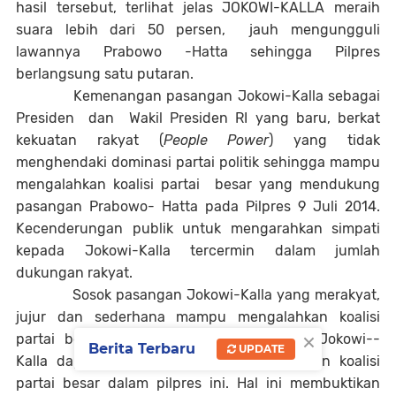
hasil tersebut, terlihat jelas JOKOWI-KALLA meraih
suara lebih dari 50 persen,
jauh mengungguli
lawannya Prabowo -Hatta sehingga Pilpres
berlangsung satu putaran.
Kemenangan pasangan Jokowi-Kalla sebagai
Presiden
dan
Wakil Presiden RI yang baru, berkat
kekuatan rakyat (
People Power
) yang tidak
menghendaki dominasi partai politik sehingga mampu
mengalahkan koalisi partai
besar yang mendukung
pasangan Prabowo- Hatta pada Pilpres 9 Juli 2014.
Kecenderungan publik untuk mengarahkan simpati
kepada Jokowi-Kalla tercermin dalam jumlah
dukungan rakyat.
Sosok pasangan Jokowi-Kalla yang merakyat,
jujur dan sederhana mampu mengalahkan koalisi
×
partai besar. Pasangan capres-cawapres, Jokowi--
Berita Terbaru
UPDATE
Kalla dapat dikatakan telah mempermalukan koalisi
partai besar dalam pilpres ini. Hal ini membuktikan