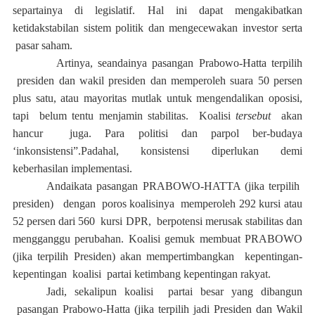
separtainya di legislatif. Hal ini dapat mengakibatkan
ketidakstabilan sistem politik dan mengecewakan investor serta
pasar saham.
Artinya,
seandainya pasangan Prabowo-Hatta terpilih
presiden dan wakil presiden dan
memperoleh suara 50 persen
plus satu, atau mayoritas mutlak untuk mengendalikan oposisi,
tapi
belum tentu menjamin stabilitas.
Koalisi
tersebut
akan
hancur
juga.
Para politisi dan parpol ber-budaya
‘inkonsistensi”.
Padahal, konsistensi diperlukan demi
keberhasilan implementasi.
Andaikata
pasangan PRABOWO-HATTA (
jika terpilih
presiden
)
dengan
poros koalisinya
memperoleh 292 kursi atau
52 persen dari 560
kursi DPR,
berpotensi merusak stabilitas dan
mengganggu perubahan. Koalisi gemuk membuat PRABOWO
(jika terpilih Presiden) akan mempertimbangkan
kepentingan-
kepentingan
koalisi
partai ketimbang kepentingan rakyat.
Jadi, sekalipun koalisi
partai besar yang dibangun
pasangan Prabowo-Hatta (jika terpilih jadi Presiden dan Wakil