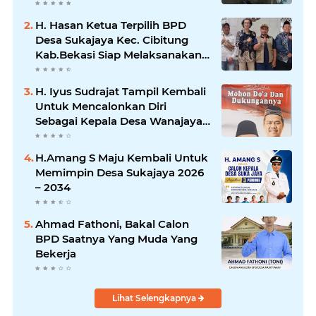
pelatihan Ketrampilan Untuk
Melanjutkan Kepemimpinannya
H. Hasan Ketua Terpilih BPD
Desa Sukajaya Kec. Cibitung
Kab.Bekasi Siap Melaksanakan
Aspirasi Masyarakat
H. Iyus Sudrajat Tampil Kembali
Untuk Mencalonkan Diri
Sebagai Kepala Desa Wanajaya
Bergema dari Warga Ujung
Kampung Hingga Warga
H.Amang S Maju Kembali Untuk
Perumahan
Memimpin Desa Sukajaya 2026
– 2034
Ahmad Fathoni, Bakal Calon
BPD Saatnya Yang Muda Yang
Bekerja
Lihat Selengkapnya