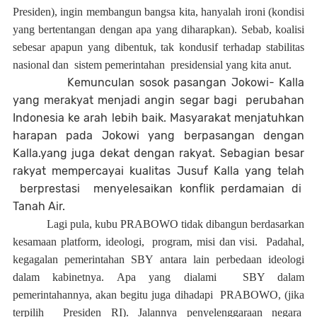
Presiden), ingin membangun bangsa kita, hanyalah ironi (kondisi
yang bertentangan dengan apa yang diharapkan). Sebab, koalisi
sebesar apapun yang dibentuk, tak kondusif terhadap stabilitas
nasional dan
sistem pemerintahan
presidensial yang kita anut.
Kemunculan sosok pasangan Jokowi- Kalla
yang merakyat menjadi angin segar bagi
perubahan
Indonesia ke arah lebih baik. Masyarakat menjatuhkan
harapan pada Jokowi yang berpasangan dengan
Kalla.yang juga dekat dengan rakyat. Sebagian besar
rakyat mempercayai kualitas Jusuf Kalla yang telah
berprestasi
menyelesaikan konflik perdamaian di
Tanah Air.
Lagi pula, kubu
PRABOWO tidak dibangun berdasarkan
kesamaan platform, ideologi,
program, misi dan visi.
Padahal,
k
egagalan pemerintahan SBY antara lain perbedaan ideologi
dalam kabinetnya. Apa yang dialami
SBY dalam
pemerintahannya, akan begitu juga dihadapi
PRABOWO, (jika
terpilih
Presiden RI). Jalannya penyelenggaraan negara