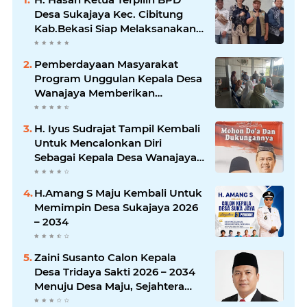
Desa Sukajaya Kec. Cibitung
Kab.Bekasi Siap Melaksanakan
Aspirasi Masyarakat
Pemberdayaan Masyarakat
Program Unggulan Kepala Desa
Wanajaya Memberikan
pelatihan Ketrampilan Untuk
Melanjutkan Kepemimpinannya
H. Iyus Sudrajat Tampil Kembali
Untuk Mencalonkan Diri
Sebagai Kepala Desa Wanajaya
Bergema dari Warga Ujung
Kampung Hingga Warga
H.Amang S Maju Kembali Untuk
Perumahan
Memimpin Desa Sukajaya 2026
– 2034
Zaini Susanto Calon Kepala
Desa Tridaya Sakti 2026 – 2034
Menuju Desa Maju, Sejahtera
dan Tranfarant