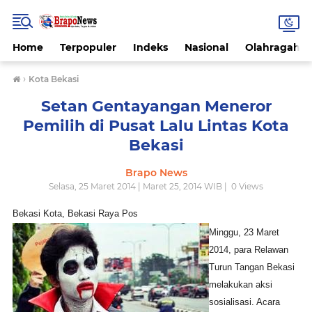
Home
Terpopuler
Indeks
Nasional
Olahragah
›
Kota Bekasi
Setan Gentayangan Meneror
Pemilih di Pusat Lalu Lintas Kota
Bekasi
Brapo News
Selasa, 25 Maret 2014 | Maret 25, 2014 WIB |
0
Views
Bekasi Kota, Bekasi Raya Pos
Minggu, 23 Maret
2014, para Relawan
Turun Tangan Bekasi
melakukan aksi
sosialisasi. Acara